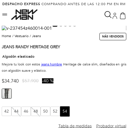
DESPACHO EXPRESS
COMPRANDO ANTES DE LAS 12:00 PM EN RM
vestuario
jeans
MÁS VENDIDOS
JEANS RANDY HERITAGE GREY
Algodón elasticado
Mejora tu look con estos
jeans hombre
Heritage de calce slim, diseñados en gris
con algodón suave y elástico.
$
34
.
740
$
57
.
900
40 %
42
44
46
48
50
52
54