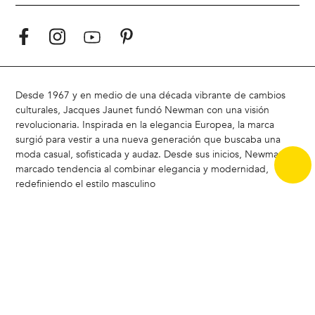
Desde 1967 y en medio de una década vibrante de cambios
culturales, Jacques Jaunet fundó Newman con una visión
revolucionaria. Inspirada en la elegancia Europea, la marca
surgió para vestir a una nueva generación que buscaba una
moda casual, sofisticada y audaz. Desde sus inicios, Newman ha
marcado tendencia al combinar elegancia y modernidad,
redefiniendo el estilo masculino
Hoy, Newman sigue siendo un referente en Chile, liderando la
carrera del estilo con un enfoque moderno y atemporal.
ACERCA DE NEWMAN |
Badamax
|
Ferouch
|
Nimtu
|
Buenas
Prácticas CCS
|
Bases legales concurso Encuesta de Satistacción
Copyright © 2024 Badamax - Todos los derechos reservados