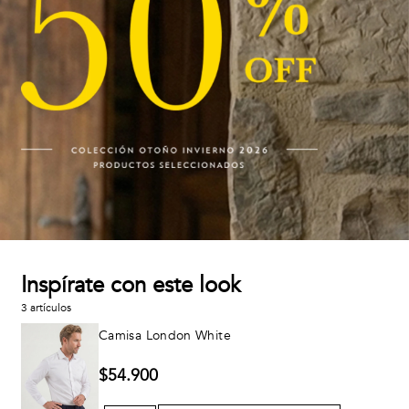
Inspírate con este look
3 artículos
Camisa London White
$
54
.
900