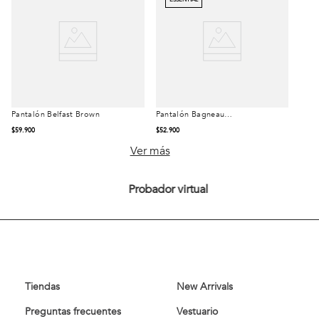
Pantalón Belfast Brown
Pantalón Bagneaux
Talla
Talla
Regular Fit Marine
$
59
.
900
$
52
.
900
42
44
46
42
44
46
Ver más
48
50
48
50
Probador virtual
52
54
52
54
Comprar
Comprar
Tiendas
New Arrivals
Preguntas frecuentes
Vestuario