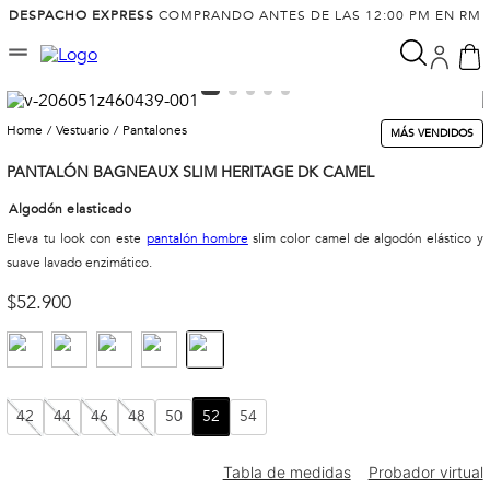
DESPACHO EXPRESS
COMPRANDO ANTES DE LAS 12:00 PM EN RM
vestuario
pantalones
MÁS VENDIDOS
PANTALÓN BAGNEAUX SLIM HERITAGE DK CAMEL
Algodón elasticado
Eleva tu look con este
pantalón hombre
slim color camel de algodón elástico y
suave lavado enzimático.
$
52
.
900
42
44
46
48
50
52
54