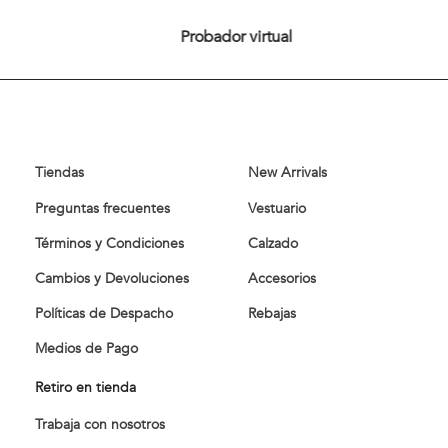
Bufanda Liverpool Sand
$
34
.
900
Bufanda Basica Blue Melange
Comprar
Comprar
$
29
.
900
Ver más
Probador virtual
Tiendas
New Arrivals