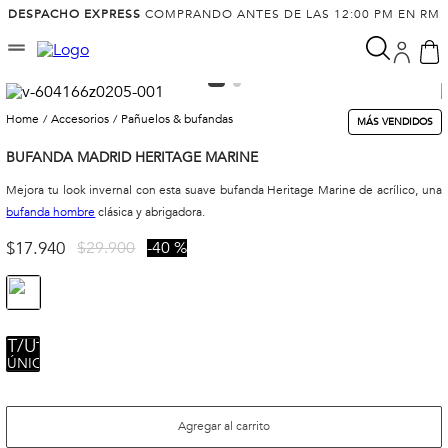
DESPACHO EXPRESS
COMPRANDO ANTES DE LAS 12:00 PM EN RM
accesorios
pañuelos & bufandas
MÁS VENDIDOS
BUFANDA MADRID HERITAGE MARINE
Mejora tu look invernal con esta suave bufanda Heritage Marine de acrílico, una
bufanda hombre
clásica y abrigadora.
$
17
.
940
$
29
.
900
40 %
TALLA
ÚNICA
Agregar al carrito