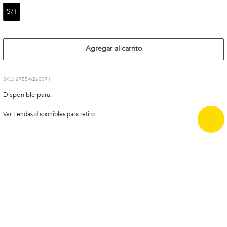
S/T
Agregar al carrito
:
6955W260091
Disponible para:
Ver tiendas disponibles para retiro
Descripción y cuidado de la prenda
Composición
Envíos, cambios y devoluciones