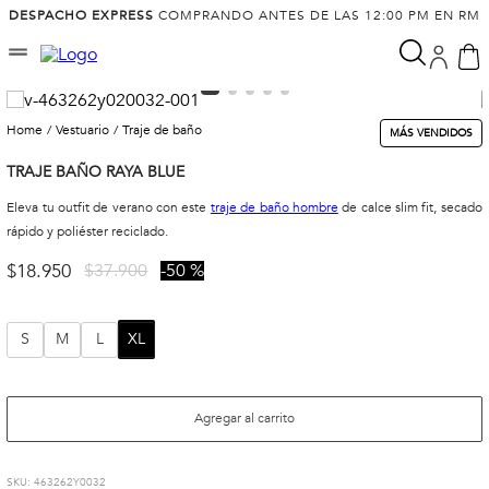
DESPACHO EXPRESS
COMPRANDO ANTES DE LAS 12:00 PM EN RM
vestuario
traje de baño
MÁS VENDIDOS
TRAJE BAÑO RAYA BLUE
Eleva tu outfit de verano con este
traje de baño hombre
de calce slim fit, secado
rápido y poliéster reciclado.
$
18
.
950
$
37
.
900
50 %
S
M
L
XL
Agregar al carrito
:
463262Y0032