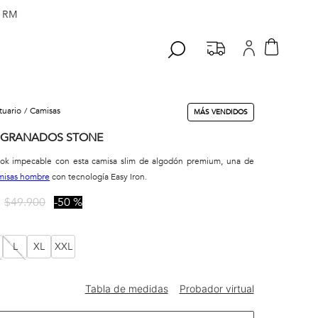
 RM
stuario
camisas
MÁS VENDIDOS
 GRANADOS STONE
ook impecable con esta camisa slim de algodón premium, una de
misas hombre
con tecnología Easy Iron.
$
49
.
900
50 %
L
XL
XXL