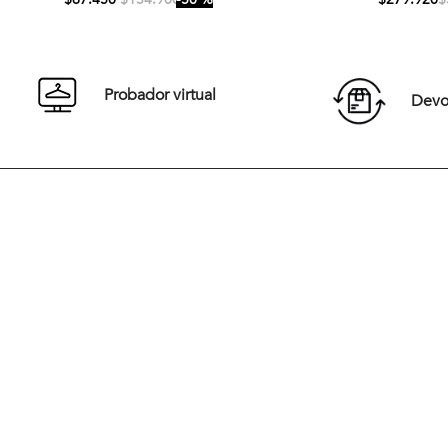
S
M
L
XL
S
XXL
XXL
Probador virtual
Devol
Comprar
Desde 1967 y en medio de una década vibrante de cambios cultu
Jacques Jaunet fundó Newman con una visión revolucionaria. Ins
la elegancia Europea, la marca surgió para vestir a una nueva gen
que buscaba una moda casual, sofisticada y audaz. Desde sus inic
Newman ha marcado tendencia al combinar elegancia y moderni
redefiniendo el estilo masculino
Hoy, Newman sigue siendo un referente en Chile, liderando la car