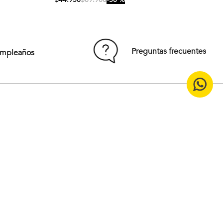
S
M
L
XL
XXL
Preguntas frecuentes
umpleaños
Comprar
15% off en tu primera compra
¡Suscríbete en nuestro
newsletter!