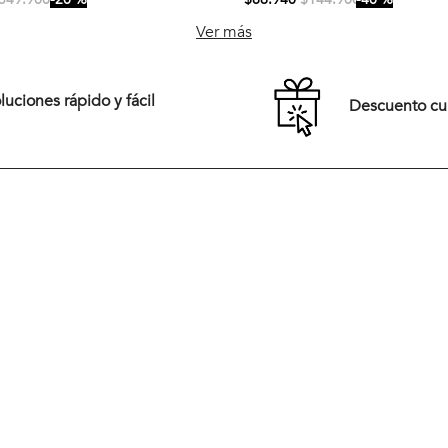
M
L
XL
S
M
L
XL
Ver más
XXL
uciones rápido y fácil
Descuento c
Comprar
Comprar
Tiendas
New Arrivals
Preguntas frecuentes
Vestuario
rales,
Términos y Condiciones
Calzado
pirada en
eración
Cambios y Devoluciones
Accesorios
ios,
dad,
Políticas de Despacho
Rebajas
Medios de Pago
rera del