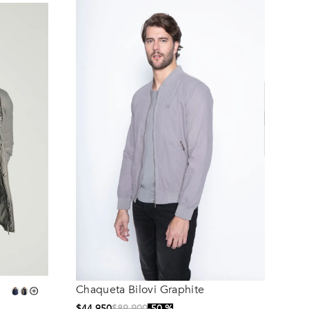
Chaqueta Bilovi Graphite
Talla
$
44
.
950
$
89
.
900
50 %