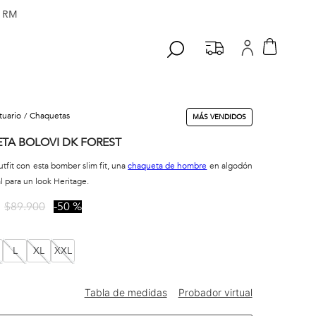
 RM
stuario
chaquetas
MÁS VENDIDOS
TA BOLOVI DK FOREST
utfit con esta bomber slim fit, una
chaqueta de hombre
en algodón
l para un look Heritage.
$
89
.
900
50 %
L
XL
XXL