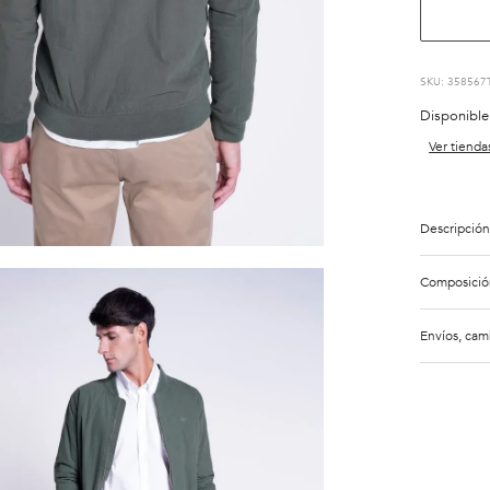
:
358567
Disponible
Ver tienda
Descripción
Composició
Envíos, cam