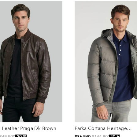
 Leather Praga Dk Brown
Parka Cortana Heritage
Talla
Graphite
349
.
900
20 %
$
86
.
940
$
144
.
900
40 %