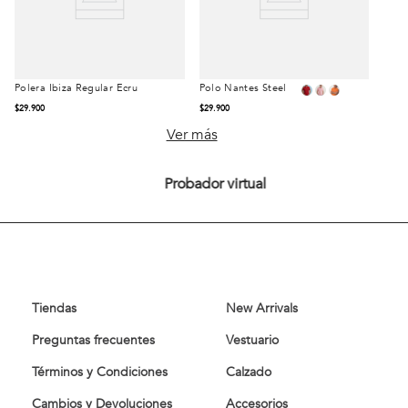
Polera Ibiza Regular Ecru
Polo Nantes Steel
Talla
Talla
$
29
.
900
$
29
.
900
S
M
L
S
M
L
Ver más
XL
XL
XXL
Probador virtual
Comprar
Comprar
Tiendas
New Arrivals
Preguntas frecuentes
Vestuario
Términos y Condiciones
Calzado
Cambios y Devoluciones
Accesorios