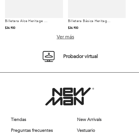
Billetera Alce Heritage Dk
Billetera Básica Heritage
Talla
Talla
Brown
Black
$
36
.
900
$
36
.
900
Ver más
Probador virtual
Comprar
Comprar
Tiendas
New Arrivals
Preguntas frecuentes
Vestuario