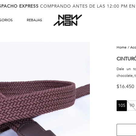
SPACHO EXPRESS
COMPRANDO ANTES DE LAS 12:00 PM EN
SORIOS
REBAJAS
ac
CINTUR
Dale un t
chocolate, t
$
16
.
450
105
90