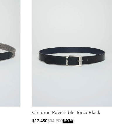
Cinturón Reversible Torca Black
Talla
$
17
.
450
$
34
.
900
50 %
100
105
90
95
100