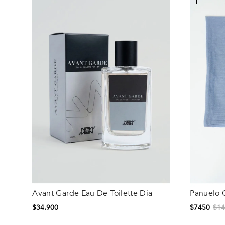
Avant Garde Eau De Toilette Dia
P
Talla
Talla
$
34
.
900
$
7450
$
1
S/T
S/T