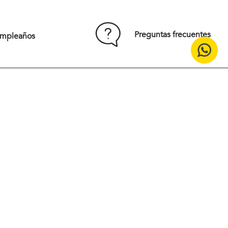
85
Preguntas frecuentes
umpleaños
Comprar
15% off en tu primera compra
¡Suscríbete en nuestro
newsletter!