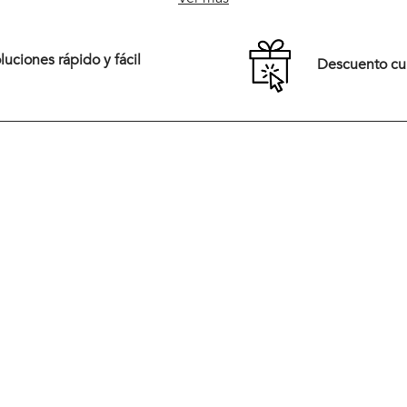
85
Comprar
uciones rápido y fácil
Descuento c
Comprar
Tiendas
New Arrivals
Preguntas frecuentes
Vestuario
rales,
Términos y Condiciones
Calzado
pirada en
eración
Cambios y Devoluciones
Accesorios
ios,
dad,
Políticas de Despacho
Rebajas
Medios de Pago
rera del
Retiro en tienda