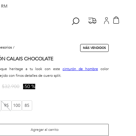
 RM
cesorios
MÁS VENDIDOS
ÓN CALAIS CHOCOLATE
oque heritage a tu look con este
cinturón de hombre
color
ejido con finos detalles de cuero split.
$
32
.
900
50 %
95
100
85
Agregar al carrito