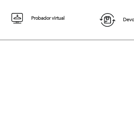
Comprar
Probador virtual
Devol
Desde 1967 y en medio de una década vibrante de cambios cultu
Jacques Jaunet fundó Newman con una visión revolucionaria. Ins
la elegancia Europea, la marca surgió para vestir a una nueva gen
que buscaba una moda casual, sofisticada y audaz. Desde sus inic
Newman ha marcado tendencia al combinar elegancia y moderni
redefiniendo el estilo masculino
Hoy, Newman sigue siendo un referente en Chile, liderando la car
estilo con un enfoque moderno y atemporal.