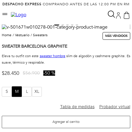
DESPACHO EXPRESS
COMPRANDO ANTES DE LAS 12:00 PM EN RM
vestuario
sweaters
MÁS VENDIDOS
SWEATER BARCELONA GRAPHITE
Eleva tu outfit con este
sweater hombre
slim de algodón y cashmere graphite. Es
suave, térmico y respirable.
$
28
.
450
$
56
.
900
50 %
S
M
L
XL
Agregar al carrito