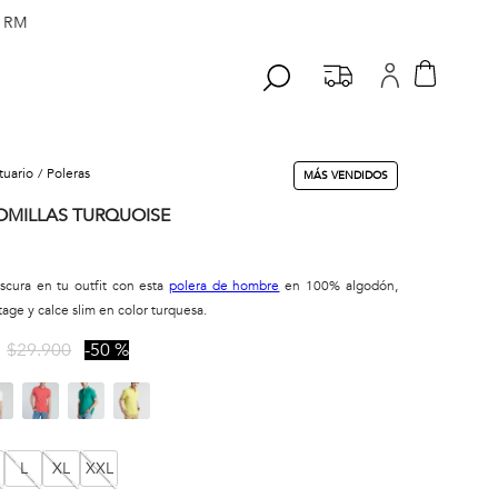
 RM
stuario
poleras
MÁS VENDIDOS
OMILLAS TURQUOISE
scura en tu outfit con esta
polera de hombre
en 100% algodón,
age y calce slim en color turquesa.
$
29
.
900
50 %
L
XL
XXL