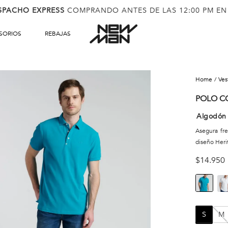
SPACHO EXPRESS
COMPRANDO ANTES DE LAS 12:00 PM EN
SORIOS
REBAJAS
ve
POLO C
Algodón
Asegura fre
diseño Herit
$
14
.
950
S
M