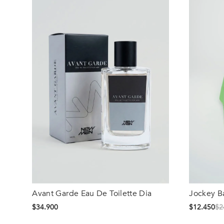
Avant Garde Eau De Toilette Dia
Jockey B
Talla
Talla
$
34
.
900
$
12
.
450
$
2
S/T
S/T