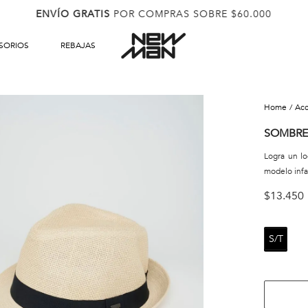
ENVÍO GRATIS
POR COMPRAS SOBRE $60.000
SORIOS
REBAJAS
ac
SOMBRE
Logra un l
modelo infa
$
13
.
450
S/T