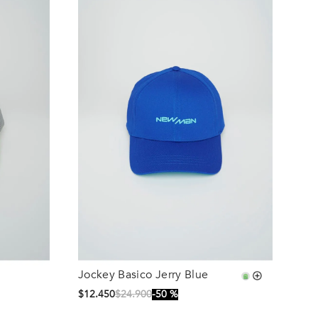
Jockey Basico Jerry Blue
Talla
$
12
.
450
$
24
.
900
50 %
S/T