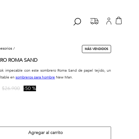
cesorios
MÁS VENDIDOS
RO ROMA SAND
ook impecable con este sombrero Roma Sand de papel tejido, un
ltable en
sombreros para hombre
New Man.
$
26
.
900
50 %
Agregar al carrito