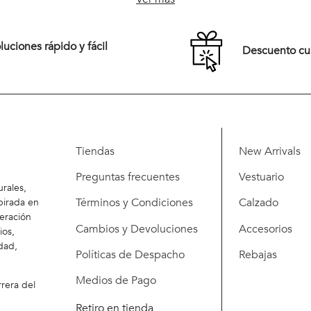
Comprar
Comprar
uciones rápido y fácil
Descuento c
Tiendas
New Arrivals
Preguntas frecuentes
Vestuario
rales,
Términos y Condiciones
Calzado
pirada en
eración
Cambios y Devoluciones
Accesorios
ios,
dad,
Políticas de Despacho
Rebajas
Medios de Pago
rera del
Retiro en tienda