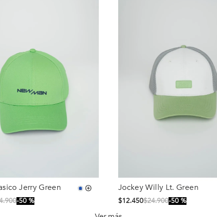
asico Jerry Green
Jockey Willy Lt. Green
Talla
4
.
900
50 %
$
12
.
450
$
24
.
900
50 %
S/T
Ver más