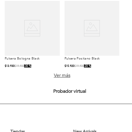
Pulsera Bologna Black
Pulsera Positano Black
Talla
Talla
$
13
.
930
$
19
.
900
30 %
$
15
.
920
$
19
.
900
20 %
S/T
S/T
Ver más
Probador virtual
Comprar
Comprar
Tiendas
New Arrivals