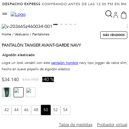
DESPACHO EXPRESS
COMPRANDO ANTES DE LAS 12:00 PM EN RM
vestuario
pantalones
MÁS VENDIDOS
PANTALÓN TANGER AVANT-GARDE NAVY
Algodón elasticado
Logra un look versátil con este
pantalón hombre
navy tipo jogger de calce slim,
hecho en suave popelín de algodón elástico.
$
34
.
140
$
56
.
900
40 %
42
44
46
48
50
52
54