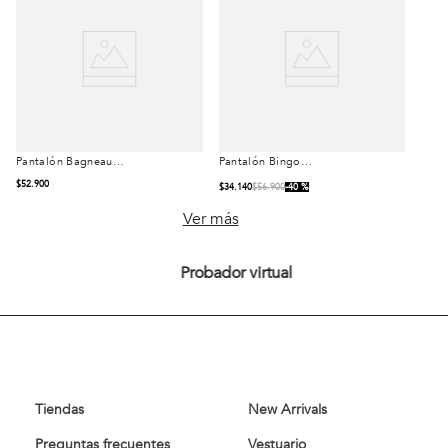
Pantalón Bagneaux
Pantalón Bingo
Talla
Talla
Indigo
Avant-Garde Khaki
$
52
.
900
$
34
.
140
$
56
.
900
40 %
42
44
42
44
46
Ver más
46
48
48
50
Probador virtual
50
52
54
52
54
Comprar
Comprar
Tiendas
New Arrivals
Preguntas frecuentes
Vestuario