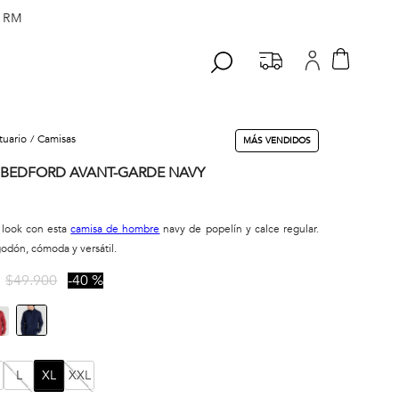
 RM
stuario
camisas
MÁS VENDIDOS
 BEDFORD AVANT-GARDE NAVY
 look con esta
camisa de hombre
navy de popelín y calce regular.
odón, cómoda y versátil.
$
49
.
900
40 %
L
XL
XXL