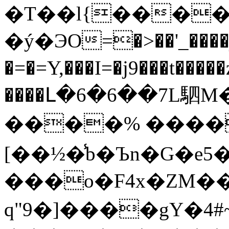
�T��l{���
�ý�ЭO=�>��'_����j�
�=�=Y,���I=�j9���t�����z1~�p೴L�C߻�����Χsj�ռ8�����
����Լ�6�6��7L駟
����% ����
[��½�̾b�Ъn�G�e5
���o�F4x�ZM��
q"9�]����gY�4#~