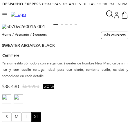
DESPACHO EXPRESS
COMPRANDO ANTES DE LAS 12:00 PM EN RM
vestuario
sweaters
MÁS VENDIDOS
SWEATER ARGANZA BLACK
Cashmere
Para un estilo cómodo y con elegancia. Sweater de hombre New Man, calce slim,
liso y con cuello tortuga. Ideal para uso diario, combina estilo, calidad y
comodidad en cada detalle.
$
38
.
430
$
54
.
900
30 %
S
M
L
XL