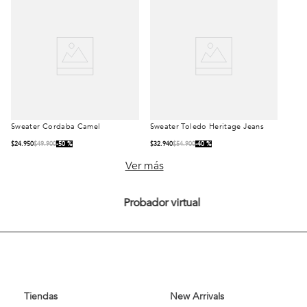
Sweater Cordaba Camel
Sweater Toledo
Talla
Talla
Heritage Jeans
$
24
.
950
$
49
.
900
50 %
$
32
.
940
$
54
.
900
40 %
S
M
L
S
M
L
Ver más
XL
XL
Probador virtual
Comprar
Comprar
Tiendas
New Arrivals