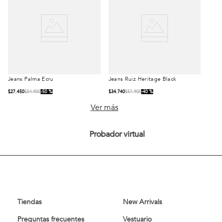
Jeans Palma Ecru
Jeans Ruiz Heritage Black
Talla
Talla
$
27
.
450
$
54
.
900
50 %
$
34
.
740
$
57
.
900
40 %
42
44
42
44
Ver más
46
48
46
48
50
Probador virtual
50
52
54
52
54
Comprar
Comprar
Tiendas
New Arrivals
Preguntas frecuentes
Vestuario