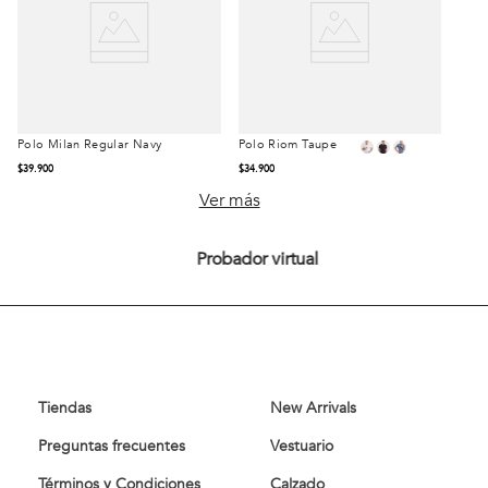
Polo Milan Regular Navy
Polo Riom Taupe
Talla
Talla
$
39
.
900
$
34
.
900
S
M
L
S
M
L
Ver más
XL
XXL
XL
XXL
Probador virtual
Comprar
Comprar
Tiendas
New Arrivals
Preguntas frecuentes
Vestuario
Términos y Condiciones
Calzado