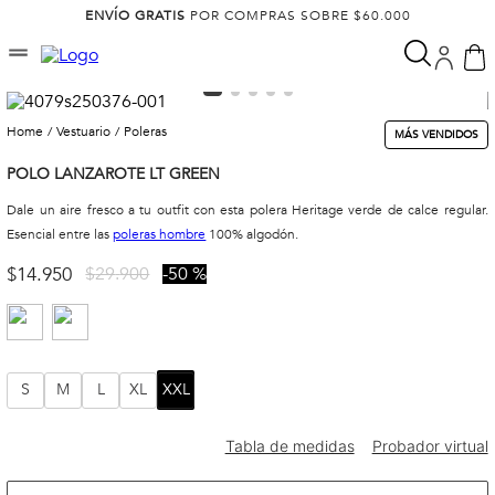
ENVÍO GRATIS
POR COMPRAS SOBRE $60.000
vestuario
poleras
MÁS VENDIDOS
POLO LANZAROTE LT GREEN
Dale un aire fresco a tu outfit con esta polera Heritage verde de calce regular.
Esencial entre las
poleras hombre
100% algodón.
$
14
.
950
$
29
.
900
50 %
S
M
L
XL
XXL