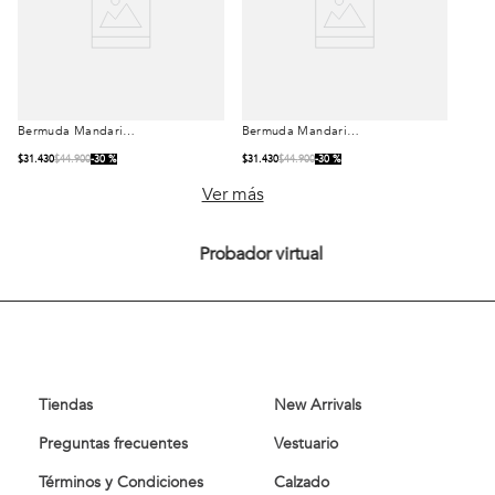
Bermuda Mandarin
Bermuda Mandarin
Talla
Talla
Heritage Stone
Heritage Navy
$
31
.
430
$
44
.
900
30 %
$
31
.
430
$
44
.
900
30 %
42
44
46
42
44
46
Ver más
48
50
48
50
Probador virtual
52
54
52
54
Comprar
Comprar
Tiendas
New Arrivals
Preguntas frecuentes
Vestuario
Términos y Condiciones
Calzado