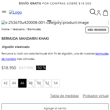
ENVÍO GRATIS
POR COMPRAS SOBRE $18.000
vestuario
bermudas
MÁS VENDIDOS
BERMUDA MANDARIN KHAKI
Algodón elasticado
Renueva tu look con esta bermuda slim fit de algodón, una de nuestras
bermudas
de hombre
más cómodas.
$
18
.
950
$
37
.
900
50 %
42
44
46
48
50
52
54
Agregar al carrito