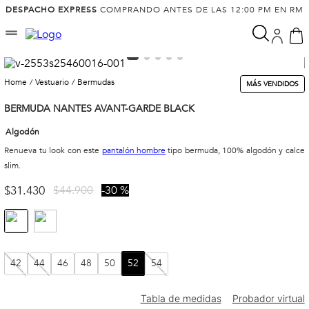
DESPACHO EXPRESS
COMPRANDO ANTES DE LAS 12:00 PM EN RM
vestuario
bermudas
MÁS VENDIDOS
BERMUDA NANTES AVANT-GARDE BLACK
Algodón
Renueva tu look con este
pantalón hombre
tipo bermuda, 100% algodón y calce
slim.
$
31
.
430
$
44
.
900
30 %
42
44
46
48
50
52
54