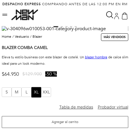
DESPACHO EXPRESS
COMPRANDO ANTES DE LAS 12:00 PM EN RM
vestuario
blazer
MÁS VENDIDOS
BLAZER COMBA CAMEL
Eleva tu estilo business con este blazer de cotelé. Un
blazer hombre
de calce slim
ideal para un look moderno.
$
64
.
950
$
129
.
900
50 %
S
M
L
XL
XXL
Agregar al carrito