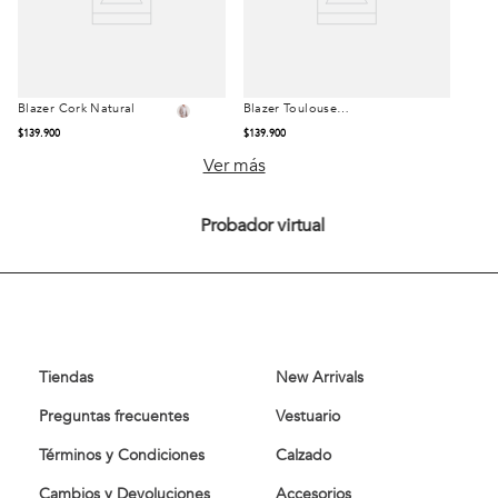
Blazer Cork Natural
Blazer Toulouse
Talla
Talla
Navy
$
139
.
900
$
139
.
900
42
44
46
S
M
L
Ver más
48
50
XL
XXL
Probador virtual
52
54
Comprar
Comprar
Tiendas
New Arrivals
Preguntas frecuentes
Vestuario
Términos y Condiciones
Calzado
Cambios y Devoluciones
Accesorios