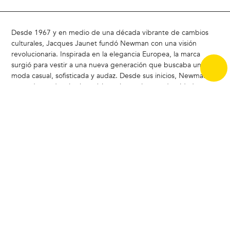
Desde 1967 y en medio de una década vibrante de cambios
culturales, Jacques Jaunet fundó Newman con una visión
revolucionaria. Inspirada en la elegancia Europea, la marca
surgió para vestir a una nueva generación que buscaba una
moda casual, sofisticada y audaz. Desde sus inicios, Newman ha
marcado tendencia al combinar elegancia y modernidad,
redefiniendo el estilo masculino
Hoy, Newman sigue siendo un referente en Chile, liderando la
carrera del estilo con un enfoque moderno y atemporal.
ACERCA DE NEWMAN |
Badamax
|
Ferouch
|
Nimtu
|
Buenas
Prácticas CCS
|
Bases legales concurso Encuesta de Satistacción
Copyright © 2024 Badamax - Todos los derechos reservados