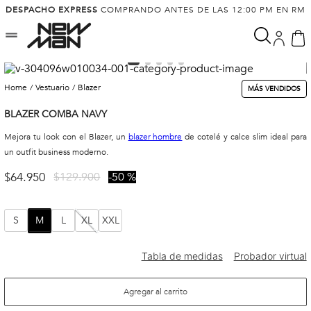
DESPACHO EXPRESS
COMPRANDO ANTES DE LAS 12:00 PM EN RM
vestuario
blazer
MÁS VENDIDOS
BLAZER COMBA NAVY
Mejora tu look con el Blazer, un
blazer hombre
de cotelé y calce slim ideal para
un outfit business moderno.
$
64
.
950
$
129
.
900
50 %
S
M
L
XL
XXL
Agregar al carrito