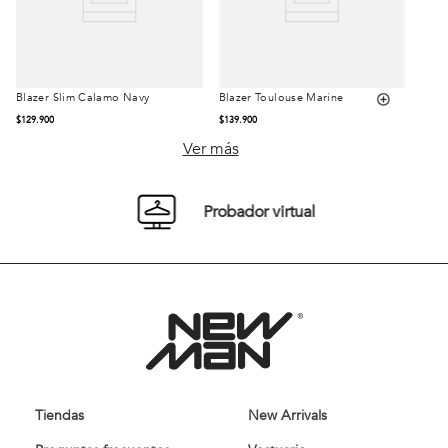
Blazer Slim Calamo Navy
Blazer Toulouse Marine
Talla
Talla
$
129
.
900
$
139
.
900
42
44
46
S
M
L
Ver más
48
50
XL
XXL
Probador virtual
52
54
Comprar
Comprar
Tiendas
New Arrivals