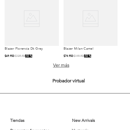
Blazer Florencia Dk Grey
Blazer Milan Camel
Talla
Talla
$
69
.
950
$
139
.
900
50 %
$
74
.
950
$
149
.
900
50 %
S
M
L
S
M
L
Ver más
XL
XXL
XL
XXL
Probador virtual
Comprar
Comprar
Tiendas
New Arrivals