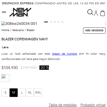
DESPACHO EXPRESS
COMPRANDO ANTES DE LAS 12:00 PM EN RM
vestuario
blazer
MÁS VENDIDOS
BLAZER COPENHAGEN NAVY
Lana
Luce un look sofisticado con este
blazer de hombre
slim fit color navy,
confeccionado con lana para mayor distinción.
$
104
.
930
$
149
.
900
30 %
S
M
L
XL
XXL