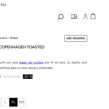
 RM
stuario
blazer
MÁS VENDIDOS
 COPENHAGEN TOASTED
utfit con este
blazer de hombre
slim fit en lana. Su diseño twill
erfecto para un look casual y sofisticado.
0
$
149
.
900
30 %
L
XL
XXL