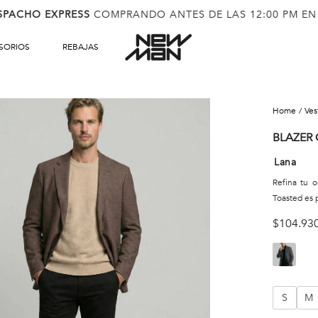
SPACHO EXPRESS
COMPRANDO ANTES DE LAS 12:00 PM EN
SORIOS
REBAJAS
ve
BLAZER
Lana
Refina tu o
Toasted es p
$
104
.
93
S
M