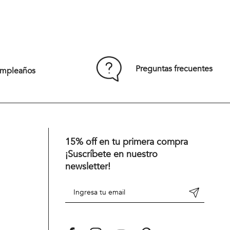
Blazer Celestial Business Toasted
$
101
.
940
$
169
.
900
40 %