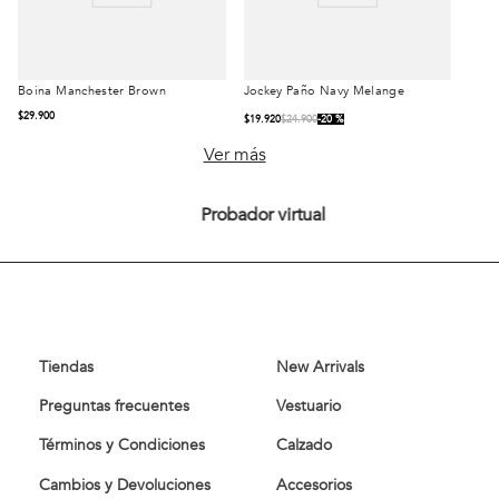
Boina Manchester Brown
Jockey Paño Navy Melange
Talla
Talla
$
29
.
900
$
19
.
920
$
24
.
900
20 %
S/T
S/T
Ver más
Probador virtual
Comprar
Comprar
Tiendas
New Arrivals
Preguntas frecuentes
Vestuario
Términos y Condiciones
Calzado
Cambios y Devoluciones
Accesorios