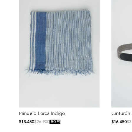
Panuelo Lorca Indigo
Cinturón 
Talla
Talla
$
13
.
450
$
26
.
900
50 %
$
16
.
450
$
3
S/T
105