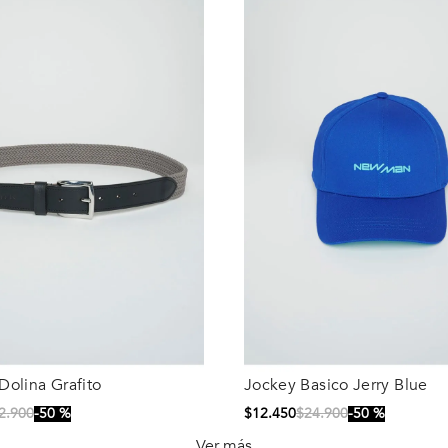
Dolina Grafito
Jockey Basico Jerry Blue
Talla
2
.
900
50 %
$
12
.
450
$
24
.
900
50 %
90
95
100
S/T
Ver más