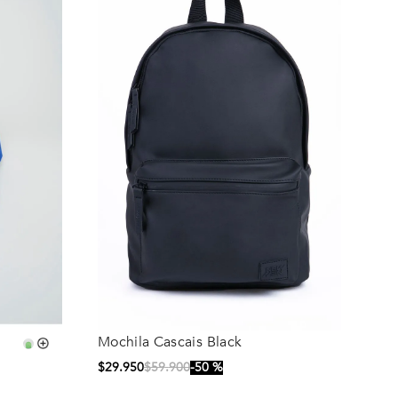
Mochila Cascais Black
Talla
$
29
.
950
$
59
.
900
50 %
S/T