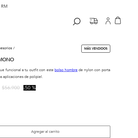
 RM
cesorios
MÁS VENDIDOS
 MONO
ue funcional a tu outfit con este
bolso hombre
de nylon con porta
as aplicaciones de polipiel.
$
56
.
900
50 %
A
Agregar al carrito