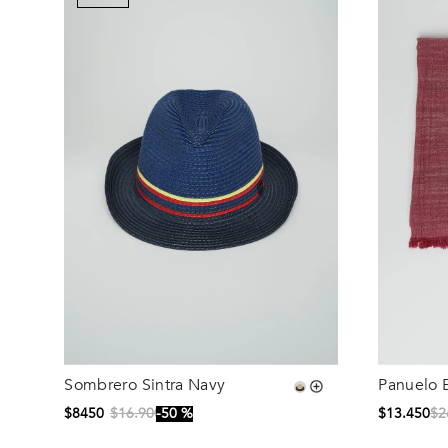
Sombrero Sintra Navy
Panuelo 
Talla
Talla
$
8450
$
16
.
900
50 %
$
13
.
450
$
2
S/T
S/T