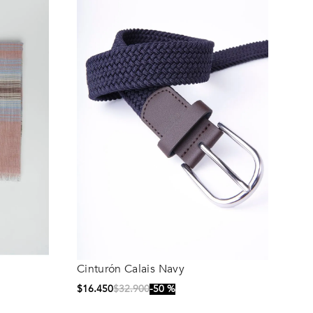
Cinturón Calais Navy
Talla
$
16
.
450
$
32
.
900
50 %
105
90
95
100