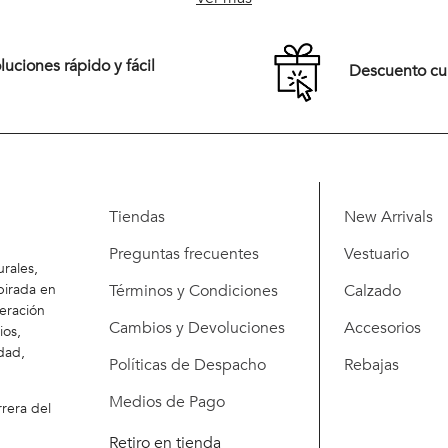
Comprar
Comprar
uciones rápido y fácil
Descuento c
Tiendas
New Arrivals
Preguntas frecuentes
Vestuario
rales,
Términos y Condiciones
Calzado
pirada en
eración
Cambios y Devoluciones
Accesorios
ios,
dad,
Políticas de Despacho
Rebajas
Medios de Pago
rera del
Retiro en tienda