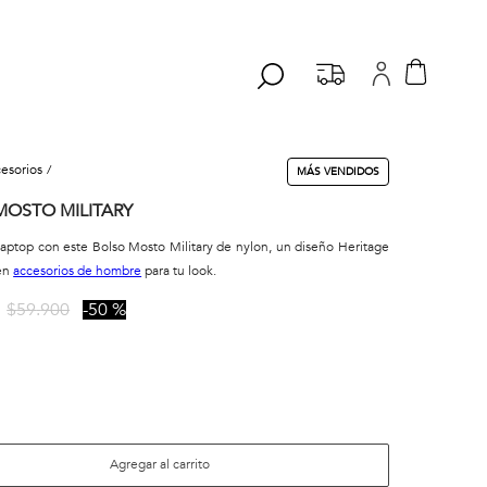
cesorios
MÁS VENDIDOS
MOSTO MILITARY
laptop con este Bolso Mosto Military de nylon, un diseño Heritage
 en
accesorios de hombre
para tu look.
$
59
.
900
50 %
A
Agregar al carrito