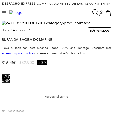
DESPACHO EXPRESS
COMPRANDO ANTES DE LAS 12:00 PM EN RM
accesorios
MÁS VENDIDOS
BUFANDA BAOBA DK MARINE
Eleva tu look con esta bufanda Baoba 100% lana Heritage. Descubre más
accesorios para hombre
con este exclusivo diseño de cuadros.
$
16
.
450
$
32
.
900
50 %
TALLA
ÚNICA
Agregar al carrito
:
601359T0301