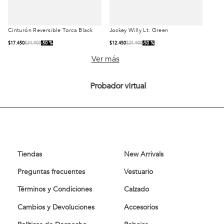
Cinturón Reversible Torca Black
Jockey Willy Lt. Green
Talla
Talla
$
17
.
450
$
34
.
900
50 %
$
12
.
450
$
24
.
900
50 %
105
90
S/T
Ver más
95
100
Probador virtual
Comprar
85
Comprar
Tiendas
New Arrivals
Preguntas frecuentes
Vestuario
Términos y Condiciones
Calzado
Cambios y Devoluciones
Accesorios