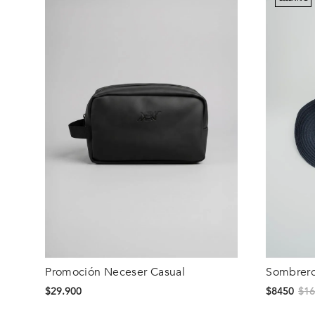
Promoción Neceser Casual
Sombrero
Talla
Talla
$
29
.
900
$
8450
$
1
S/T
S/T