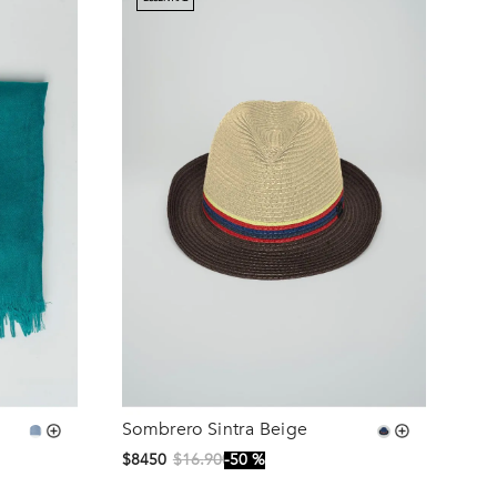
Sombrero Sintra Beige
Talla
$
8450
$
16
.
900
50 %
S/T