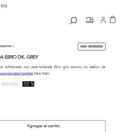
 RM
cesorios
MÁS VENDIDOS
A EBRO DK. GREY
ok sofisticado con esta bufanda Ebro gris oscuro, un básico de
cesorios para hombre
New Man.
$
32
.
900
50 %
Agregar al carrito