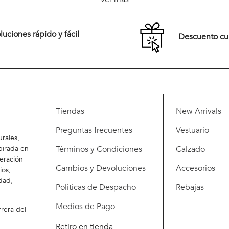
Comprar
Comprar
uciones rápido y fácil
Descuento c
Tiendas
New Arrivals
Preguntas frecuentes
Vestuario
rales,
Términos y Condiciones
Calzado
pirada en
eración
Cambios y Devoluciones
Accesorios
ios,
dad,
Políticas de Despacho
Rebajas
Medios de Pago
rera del
Retiro en tienda