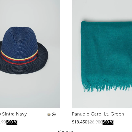
 Sintra Navy
Panuelo Garbi Lt. Green
Talla
6
.
900
50 %
$
13
.
450
$
26
.
900
50 %
S/T
Ver más