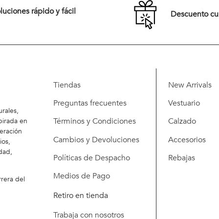
$
34
.
900
Ver más
uciones rápido y fácil
Descuento c
Tiendas
New Arrivals
Preguntas frecuentes
Vestuario
rales,
Términos y Condiciones
Calzado
pirada en
eración
Cambios y Devoluciones
Accesorios
ios,
dad,
Políticas de Despacho
Rebajas
Medios de Pago