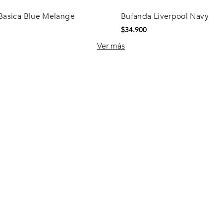
Basica Blue Melange
Bufanda Liverpool Navy
Comprar
Comprar