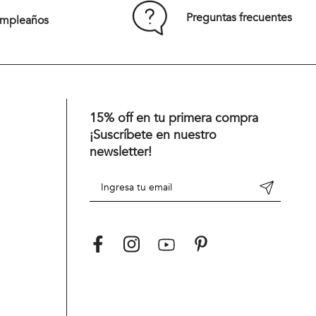
$
17
.
940
$
29
.
900
40 %
Preguntas frecuentes
umpleaños
15% off en tu primera compra
¡Suscríbete en nuestro
newsletter!