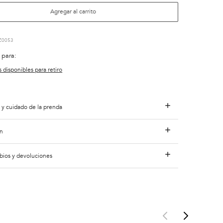
Agregar al carrito
Z0053
 para:
s disponibles para retiro
 y cuidado de la prenda
n
bios y devoluciones