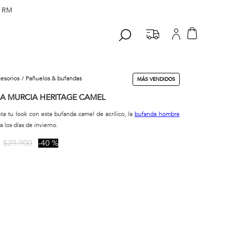
 RM
cesorios
pañuelos & bufandas
MÁS VENDIDOS
A MURCIA HERITAGE CAMEL
 tu look con esta bufanda camel de acrílico, la
bufanda hombre
a los días de invierno.
$
29
.
900
40 %
A