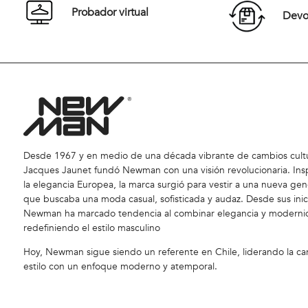
$
13
.
450
$
26
.
900
50 %
$
29
.
900
Probador virtual
Devol
Desde 1967 y en medio de una década vibrante de cambios cultu
Jacques Jaunet fundó Newman con una visión revolucionaria. Ins
la elegancia Europea, la marca surgió para vestir a una nueva gen
que buscaba una moda casual, sofisticada y audaz. Desde sus inic
Newman ha marcado tendencia al combinar elegancia y moderni
redefiniendo el estilo masculino