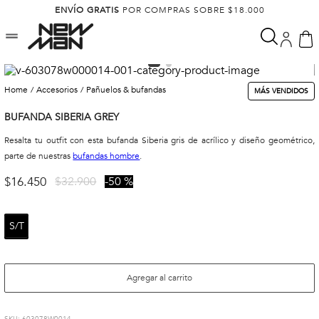
ENVÍO GRATIS
POR COMPRAS SOBRE $18.000
accesorios
pañuelos & bufandas
MÁS VENDIDOS
BUFANDA SIBERIA GREY
Resalta tu outfit con esta bufanda Siberia gris de acrílico y diseño geométrico,
parte de nuestras
bufandas hombre
.
$
16
.
450
$
32
.
900
50 %
S/T
Agregar al carrito