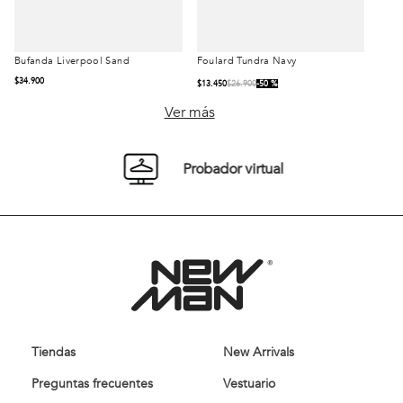
Bufanda Liverpool Sand
Foulard Tundra Navy
Talla
Talla
$
34
.
900
$
13
.
450
$
26
.
900
50 %
S/T
S/T
Ver más
Probador virtual
Comprar
Comprar
Tiendas
New Arrivals
Preguntas frecuentes
Vestuario