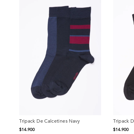
Tripack De Calcetines Navy
Tripack D
Talla
Talla
$
14
.
900
$
14
.
900