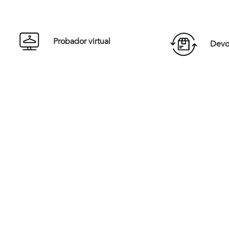
S/T
S/T
Comprar
Probador virtual
Devol
Desde 1967 y en medio de una década vibrante de cambios cultu
Jacques Jaunet fundó Newman con una visión revolucionaria. Ins
la elegancia Europea, la marca surgió para vestir a una nueva gen
que buscaba una moda casual, sofisticada y audaz. Desde sus inic
Newman ha marcado tendencia al combinar elegancia y moderni
redefiniendo el estilo masculino
Hoy, Newman sigue siendo un referente en Chile, liderando la car