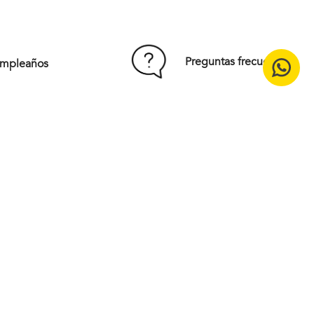
S/T
Comprar
Preguntas frecuentes
umpleaños
15% off en tu primera compra
¡Suscríbete en nuestro
newsletter!