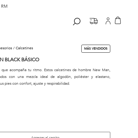
 RM
cesorios
calcetines
MÁS VENDIDOS
N BLACK BÁSICO
d que acompaña tu ritmo. Estos calcetines de hombre New Man,
ados con una mezcla ideal de algodón, poliéster y elastano,
s pies con confort, ajuste y respirabilidad.
Agregar al carrito