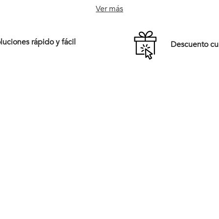
S/T
Ver más
Comprar
Comprar
uciones rápido y fácil
Descuento c
Tiendas
New Arrivals
Preguntas frecuentes
Vestuario
rales,
Términos y Condiciones
Calzado
pirada en
eración
Cambios y Devoluciones
Accesorios
ios,
dad,
Políticas de Despacho
Rebajas
Medios de Pago
rera del