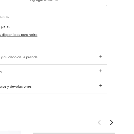
60016
 para:
s disponibles para retiro
 y cuidado de la prenda
n
bios y devoluciones