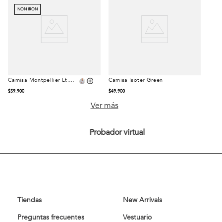
NON IRON
Camisa Montpellier Lt.
Camisa Isoter Green
Talla
Talla
Blue
$
59
.
900
$
49
.
900
S
M
L
S
M
L
Ver más
XL
XXL
XL
XXL
Probador virtual
Comprar
Comprar
Tiendas
New Arrivals
Preguntas frecuentes
Vestuario