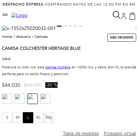
DESPACHO EXPRESS
COMPRANDO ANTES DE LAS 12:00 PM EN RM
vestuario
camisas
MÁS VENDIDOS
CAMISA COLCHESTER HERITAGE BLUE
Lino
Potencia tu look con esta
camisa hombre
en 100% lino y calce slim fit, la prenda
perfecta para un estilo fresco y premium.
$
44
.
030
$
62
.
900
30 %
S
M
L
XL
XXL