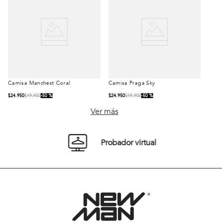
Camisa Manchest Coral
Camisa Praga Sky
Talla
Talla
$
24
.
950
$
49
.
900
50 %
$
24
.
950
$
49
.
900
50 %
S
M
L
S
M
L
Ver más
XL
XXL
XL
XXL
Probador virtual
Comprar
Comprar