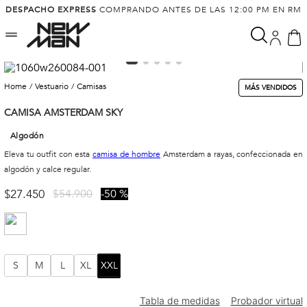
DESPACHO EXPRESS
COMPRANDO ANTES DE LAS 12:00 PM EN RM
vestuario
camisas
MÁS VENDIDOS
CAMISA AMSTERDAM SKY
Algodón
Eleva tu outfit con esta
camisa de hombre
Amsterdam a rayas, confeccionada en
algodón y calce regular.
$
27
.
450
$
54
.
900
50 %
S
M
L
XL
XXL