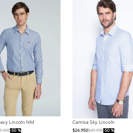
avy Lincoln NM
Camisa Sky Lincoln
Talla
9
.
900
50 %
$
24
.
950
$
49
.
900
50 %