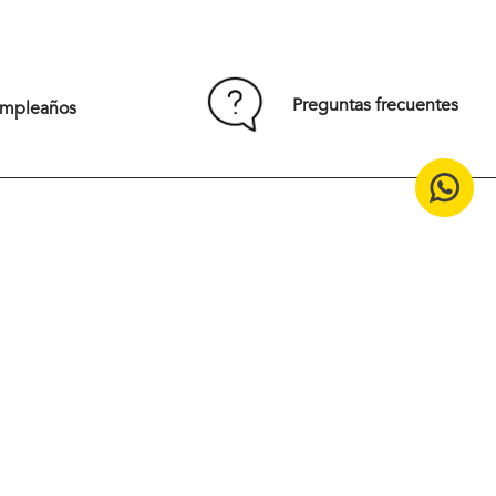
S
M
L
XL
XXL
Preguntas frecuentes
umpleaños
Comprar
15% off en tu primera compra
¡Suscríbete en nuestro
newsletter!