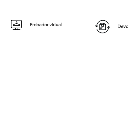
S
M
L
XL
S
XXL
XXL
Probador virtual
Devol
Comprar
Desde 1967 y en medio de una década vibrante de cambios cultu
Jacques Jaunet fundó Newman con una visión revolucionaria. Ins
la elegancia Europea, la marca surgió para vestir a una nueva gen
que buscaba una moda casual, sofisticada y audaz. Desde sus inic
Newman ha marcado tendencia al combinar elegancia y moderni
redefiniendo el estilo masculino
Hoy, Newman sigue siendo un referente en Chile, liderando la car