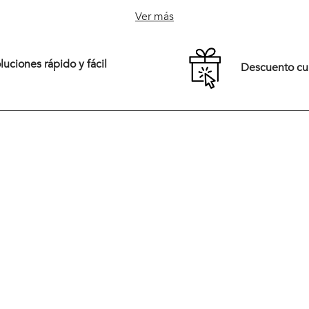
M
L
XL
S
M
L
XL
Ver más
XXL
uciones rápido y fácil
Descuento c
Comprar
Comprar
Tiendas
New Arrivals
Preguntas frecuentes
Vestuario
rales,
Términos y Condiciones
Calzado
pirada en
eración
Cambios y Devoluciones
Accesorios
ios,
dad,
Políticas de Despacho
Rebajas
Medios de Pago
rera del