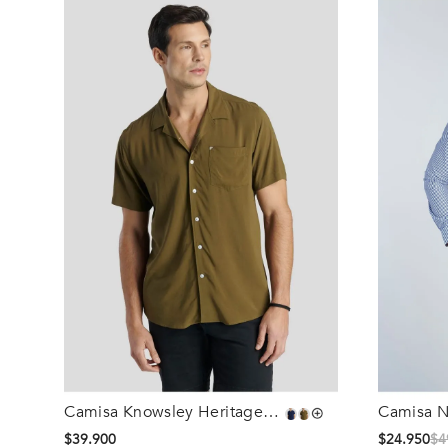
Camisa Knowsley Heritage
Camisa N
Talla
Talla
Olive
$
39
.
900
$
24
.
950
$
4