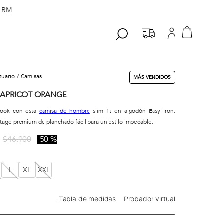
 RM
stuario
camisas
MÁS VENDIDOS
 APRICOT ORANGE
look con esta
camisa de hombre
slim fit en algodón Easy Iron.
tage premium de planchado fácil para un estilo impecable.
$
46
.
900
50 %
L
XL
XXL