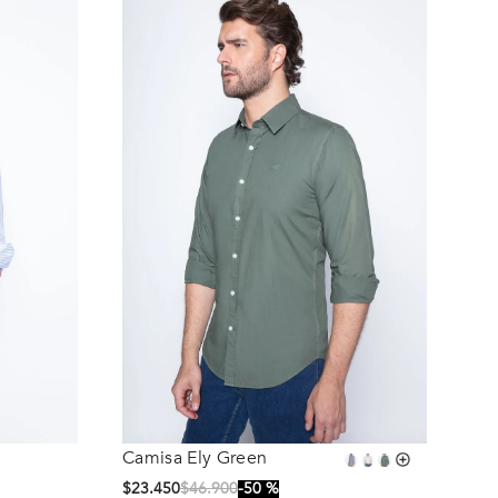
Camisa Ely Green
Talla
$
23
.
450
$
46
.
900
50 %