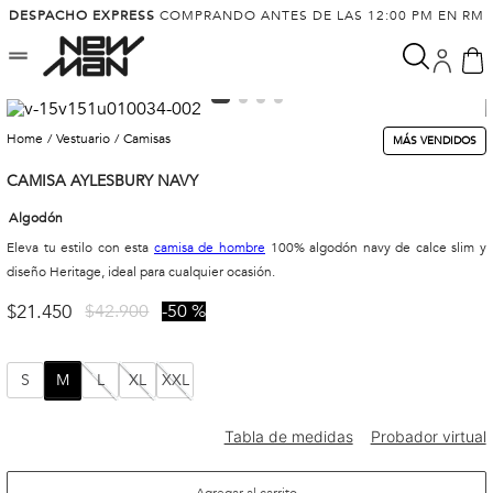
DESPACHO EXPRESS
COMPRANDO ANTES DE LAS 12:00 PM EN RM
vestuario
camisas
MÁS VENDIDOS
CAMISA AYLESBURY NAVY
Algodón
Eleva tu estilo con esta
camisa de hombre
100% algodón navy de calce slim y
diseño Heritage, ideal para cualquier ocasión.
$
21
.
450
$
42
.
900
50 %
S
M
L
XL
XXL
Agregar al carrito