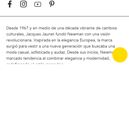
Desde 1967 y en medio de una década vibrante de cambios
culturales, Jacques Jaunet fundó Newman con una visión
revolucionaria. Inspirada en la elegancia Europea, la marca
surgió para vestir a una nueva generación que buscaba una
moda casual, sofisticada y audaz. Desde sus inicios, Newman ha
marcado tendencia al combinar elegancia y modernidad,
redefiniendo el estilo masculino
Hoy, Newman sigue siendo un referente en Chile, liderando la
carrera del estilo con un enfoque moderno y atemporal.
ACERCA DE NEWMAN |
Badamax
|
Ferouch
|
Nimtu
|
Buenas
Prácticas CCS
|
Bases legales concurso Encuesta de Satistacción
Copyright © 2024 Badamax - Todos los derechos reservados