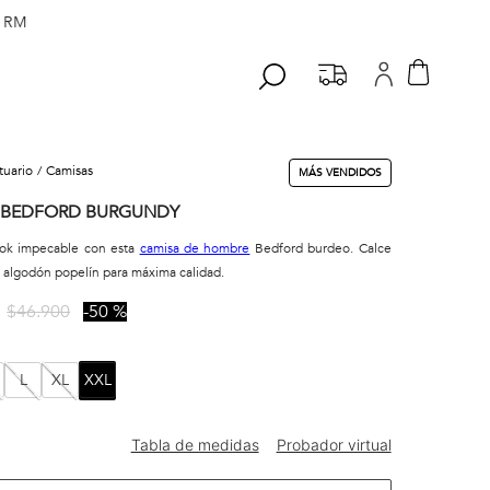
 RM
stuario
camisas
MÁS VENDIDOS
 BEDFORD BURGUNDY
ook impecable con esta
camisa de hombre
Bedford burdeo. Calce
 algodón popelín para máxima calidad.
$
46
.
900
50 %
L
XL
XXL