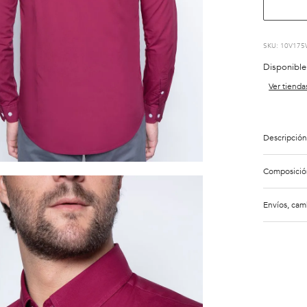
:
10V175
Disponible
Ver tienda
Descripción
Composició
Envíos, cam