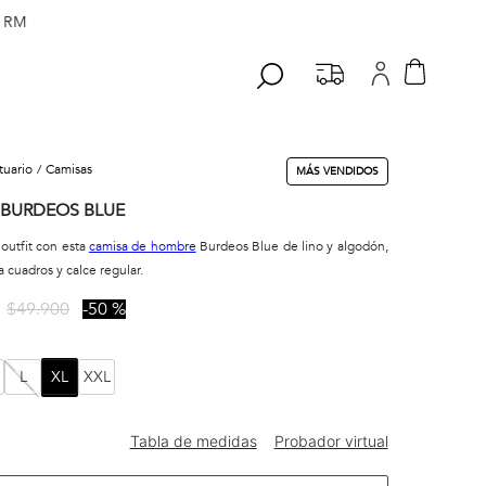
 RM
stuario
camisas
MÁS VENDIDOS
 BURDEOS BLUE
 outfit con esta
camisa de hombre
Burdeos Blue de lino y algodón,
 cuadros y calce regular.
$
49
.
900
50 %
L
XL
XXL