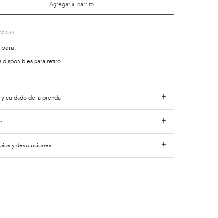
Agregar al carrito
W0034
 para:
s disponibles para retiro
 y cuidado de la prenda
n
bios y devoluciones