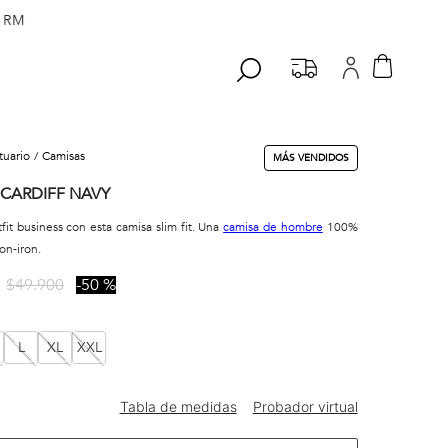
 RM
stuario
camisas
MÁS VENDIDOS
 CARDIFF NAVY
fit business con esta camisa slim fit. Una
camisa de hombre
100%
on-iron.
$
49
.
900
50 %
L
XL
XXL