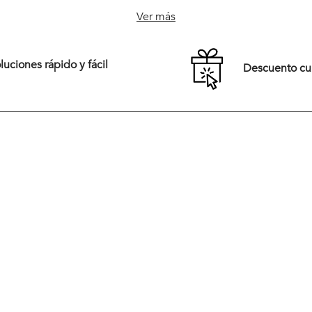
M
L
XL
S
M
L
XL
Ver más
XXL
uciones rápido y fácil
Descuento c
Comprar
Comprar
Tiendas
New Arrivals
Preguntas frecuentes
Vestuario
rales,
Términos y Condiciones
Calzado
pirada en
eración
Cambios y Devoluciones
Accesorios
ios,
dad,
Políticas de Despacho
Rebajas
Medios de Pago
rera del