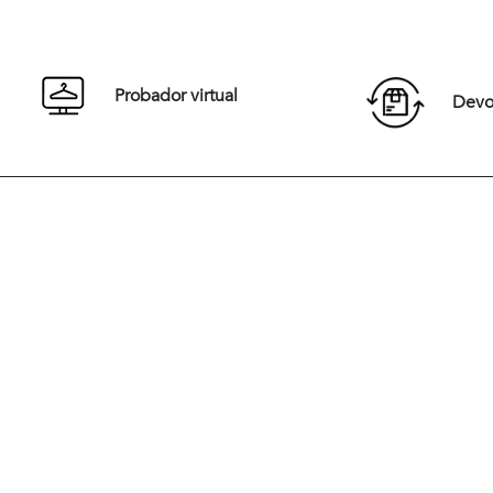
S
M
L
XL
S
XXL
XXL
Probador virtual
Devol
Comprar
Desde 1967 y en medio de una década vibrante de cambios cultu
Jacques Jaunet fundó Newman con una visión revolucionaria. Ins
la elegancia Europea, la marca surgió para vestir a una nueva gen
que buscaba una moda casual, sofisticada y audaz. Desde sus inic
Newman ha marcado tendencia al combinar elegancia y moderni
redefiniendo el estilo masculino
Hoy, Newman sigue siendo un referente en Chile, liderando la car