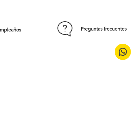
S
M
L
XL
XXL
Preguntas frecuentes
umpleaños
Comprar
15% off en tu primera compra
¡Suscríbete en nuestro
newsletter!