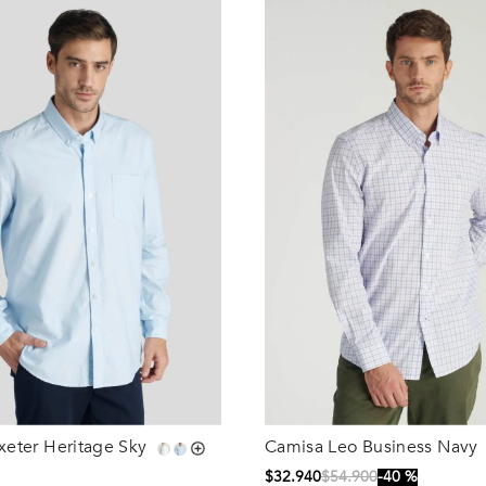
xeter Heritage Sky
Camisa Leo Business Navy
Talla
$
32
.
940
$
54
.
900
40 %