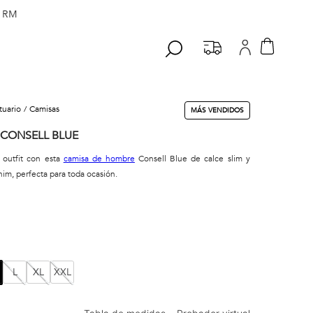
 RM
stuario
camisas
MÁS VENDIDOS
 CONSELL BLUE
 outfit con esta
camisa de hombre
Consell Blue de calce slim y
im, perfecta para toda ocasión.
L
XL
XXL