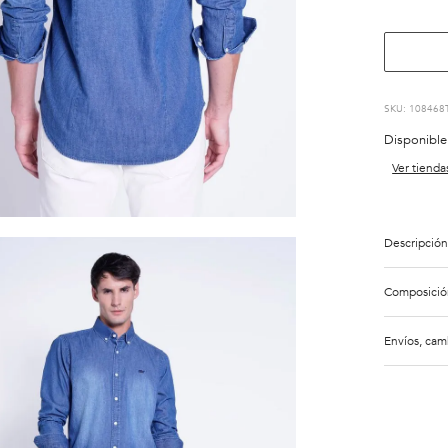
:
108468
Disponible
Ver tienda
Descripción
Composició
Envíos, cam