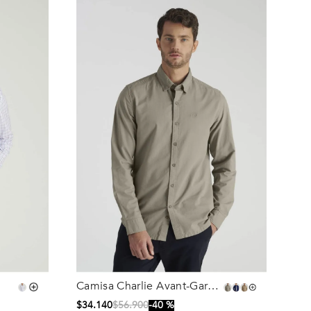
Camisa Charlie Avant-Garde
Talla
Khaki
$
34
.
140
$
56
.
900
40 %