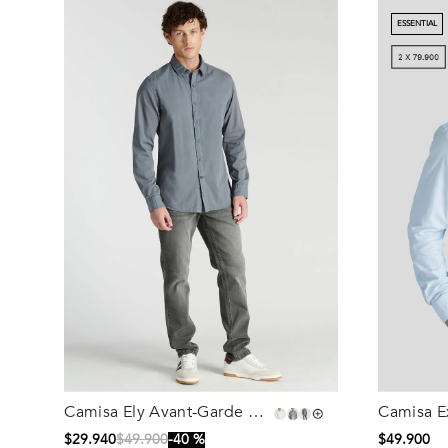
ESSENTIAL
Camisa Ely Avant-Garde Dk
Camisa E
Talla
Talla
Grey
$
29
.
940
$
49
.
900
40 %
$
49
.
900