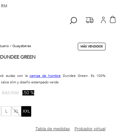
 RM
stuario
guayaberas
MÁS VENDIDOS
 DUNDEE GREEN
ook audaz con la
camisa de hombre
Dundee Green. Es 100%
 calce slim y diseño estampado verde.
$
42
.
900
50 %
L
XL
XXL