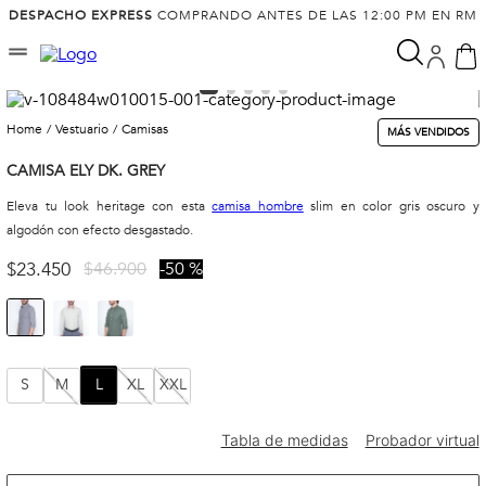
DESPACHO EXPRESS
COMPRANDO ANTES DE LAS 12:00 PM EN RM
vestuario
camisas
MÁS VENDIDOS
CAMISA ELY DK. GREY
Eleva tu look heritage con esta
camisa hombre
slim en color gris oscuro y
algodón con efecto desgastado.
$
23
.
450
$
46
.
900
50 %
S
M
L
XL
XXL