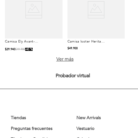
Camisa Ely Avant-
Camisa Isoter Heritage
Talla
Talla
Garde Dk Grey
White
$
49
.
900
$
29
.
940
$
49
.
900
40 %
S
M
L
S
M
L
Ver más
XL
XXL
XL
XXL
Probador virtual
Comprar
Comprar
Tiendas
New Arrivals
Preguntas frecuentes
Vestuario