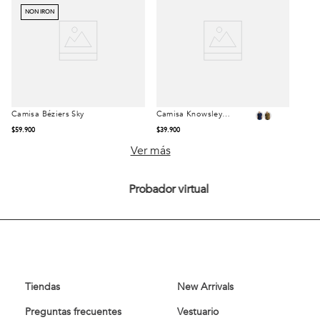
NON IRON
Camisa Béziers Sky
Camisa Knowsley
Talla
Talla
Heritage Olive
$
59
.
900
$
39
.
900
S
M
L
S
M
L
Ver más
XL
XXL
XL
XXL
Probador virtual
Comprar
Comprar
Tiendas
New Arrivals
Preguntas frecuentes
Vestuario