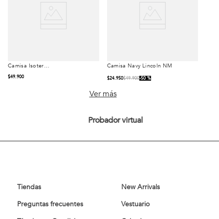
Camisa Isoter
Camisa Navy Lincoln NM
Talla
Talla
Heritage Silver
$
49
.
900
$
24
.
950
$
49
.
900
50 %
S
M
L
S
M
L
Ver más
XL
XXL
XL
XXL
Probador virtual
Comprar
Comprar
Tiendas
New Arrivals
Preguntas frecuentes
Vestuario