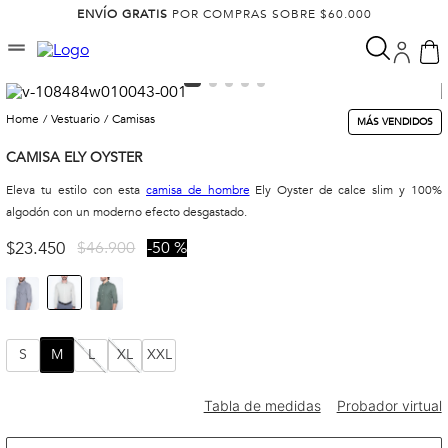
ENVÍO GRATIS
POR COMPRAS SOBRE $60.000
vestuario
camisas
MÁS VENDIDOS
CAMISA ELY OYSTER
Eleva tu estilo con esta
camisa de hombre
Ely Oyster de calce slim y 100%
algodón con un moderno efecto desgastado.
$
23
.
450
$
46
.
900
50 %
S
M
L
XL
XXL