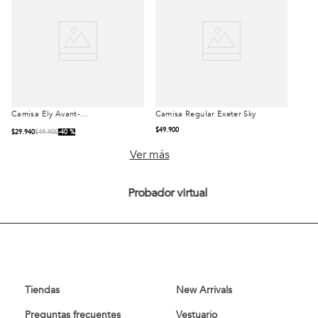
Camisa Ely Avant-
Camisa Regular Exeter Sky
Talla
Talla
Garde Cherry
$
49
.
900
$
29
.
940
$
49
.
900
40 %
S
M
L
S
M
L
Ver más
XL
XXL
XL
XXL
Probador virtual
Comprar
Comprar
Tiendas
New Arrivals
Preguntas frecuentes
Vestuario