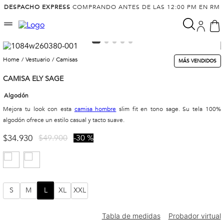
DESPACHO EXPRESS
COMPRANDO ANTES DE LAS 12:00 PM EN RM
vestuario
camisas
MÁS VENDIDOS
CAMISA ELY SAGE
Algodón
Mejora tu look con esta
camisa hombre
slim fit en tono sage. Su tela 100%
algodón ofrece un estilo casual y tacto suave.
$
34
.
930
$
49
.
900
30 %
S
M
L
XL
XXL