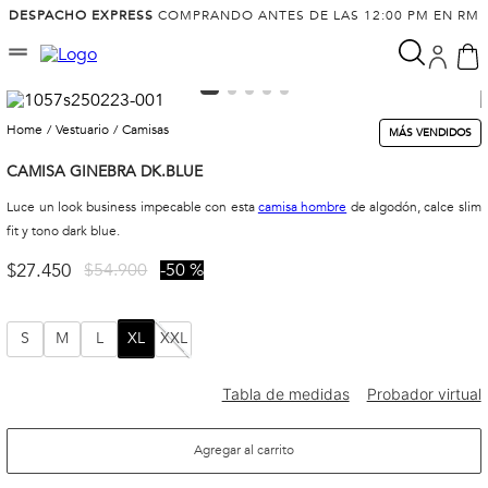
DESPACHO EXPRESS
COMPRANDO ANTES DE LAS 12:00 PM EN RM
vestuario
camisas
MÁS VENDIDOS
CAMISA GINEBRA DK.BLUE
Luce un look business impecable con esta
camisa hombre
de algodón, calce slim
fit y tono dark blue.
$
27
.
450
$
54
.
900
50 %
S
M
L
XL
XXL
Agregar al carrito