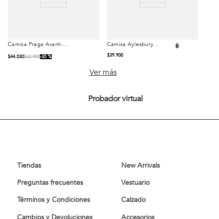
Camisa Praga Avant-
Camisa Aylesbury
Talla
Talla
Garde Lt. Green
Heritage White
$
39
.
900
$
44
.
030
$
62
.
900
30 %
S
M
L
S
M
L
Ver más
XL
XXL
XL
XXL
Probador virtual
Comprar
Comprar
Tiendas
New Arrivals
Preguntas frecuentes
Vestuario
Términos y Condiciones
Calzado
Cambios y Devoluciones
Accesorios