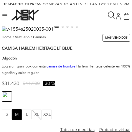
DESPACHO EXPRESS
COMPRANDO ANTES DE LAS 12:00 PM EN RM
vestuario
camisas
MÁS VENDIDOS
CAMISA HARLEM HERITAGE LT BLUE
Algodón
Logra un gran look con esta
camisa de hombre
Harlem Heritage celeste en 100%
algodón y calce regular.
$
31
.
430
$
44
.
900
30 %
S
M
L
XL
XXL