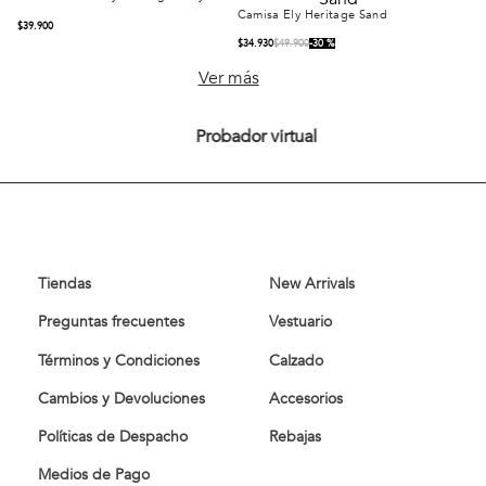
Camisa Knowsley Heritage Navy
Camisa Ely Heritage
Sand
Comprar
Comprar
$
39
.
900
$
34
.
930
$
49
.
900
30 %
Ver más
Probador virtual
Tiendas
New Arrivals